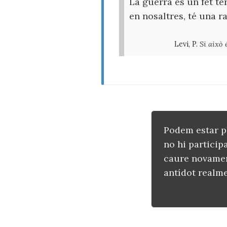
La guerra és un fet te
en nosaltres, té una r
Levi, P.
Si això
Podem estar p
no hi particip
caure novament
antídot realme