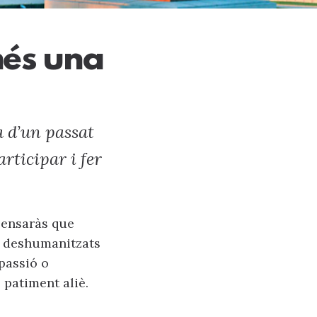
més una
a d’un passat
ticipar i fer
pensaràs que
s deshumanitzats
passió o
 patiment aliè.