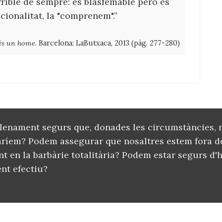
rrible de sempre: és blasfemable però és
acionalitat, la "comprenem".”
 és un home
. Barcelona: LaButxaca, 2013 (pàg. 277-280)
lenament segurs que, donades les circumstàncies, 
aríem? Podem assegurar que nosaltres estem fora de
 en la barbàrie totalitària? Podem estar segurs d'
nt efectiu?