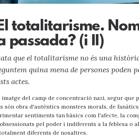
 El totalitarisme. No
a passada? (i II)
ata que el totalitarisme no és una històri
eguntem quina mena de persones poden par
sts actes.
la imatge del camp de concentració nazi, segur que 
s són obra d'autèntics monstres morals, de fanàtic
rimentar sentiments tan bàsics com l'afecte, la com
obsessionats pel poder i indiferents a la feblesa o al
totalment diferents de nosaltres.