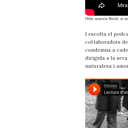
Hitler acarona Bondi, el 
I escolta el podc
col·laboradors de
condemna a cadena
dirigida a la sev
naturalesa i amor