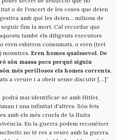
n poder secret de seducció que no
itat o de l'encert de les coses que deien
gestiva amb què les deien… milions de
i seguir fins la mort. Cal recordar que
e aquests també els diligents executors
o eren esbirros consumats, o eren (tret
) monstres.
Eren homes qualssevol. De
erò són massa pocs perquè siguin
 són més perillosos els homes corrents
,
ats a creure i a obeir sense discutir […]”
podrà mai identificar-se amb Hitler,
man i una infinitat d'altres. Són fets
s amb els més cruels de la lluita
rvivència. En la guerra podem reconèixer
uschwitz no té res a veure amb la guerra.