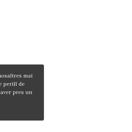
nosaltres mai
 perill de
haver pres un