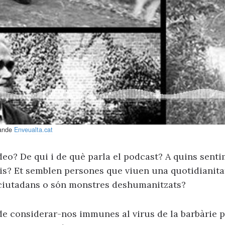
Sande
Enveualta.cat
eo? De qui i de què parla el podcast? A quins senti
is? Et semblen persones que viuen una quotidianita
 ciutadans o són monstres deshumanitzats?
u, de considerar-nos immunes al virus de la barbàrie 