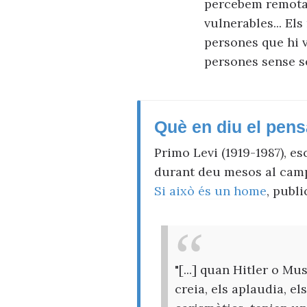
percebem remota 
vulnerables... El
persones que hi v
persones sense 
Què en diu el pens
Primo Levi (1919-1987), es
durant deu mesos al camp 
Si això és un home
, publi
"[...] quan Hitler o Mu
creia, els aplaudia, e