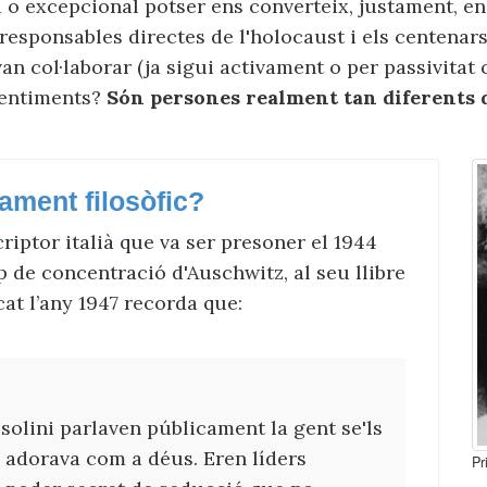
o excepcional potser ens converteix, justament, e
s responsables directes de l'holocaust i els centenar
an col·laborar (ja sigui activament o per passivitat
sentiments?
Són persones realment tan diferents 
ament filosòfic?
criptor italià que va ser presoner el 1944
de concentració d'Auschwitz, al seu llibre
cat l’any 1947 recorda que:
ssolini parlaven públicament la gent se'ls
ls adorava com a déus. Eren líders
Pr