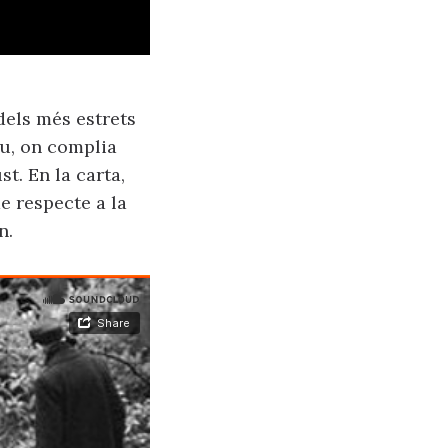
dels més estrets
au, on complia
t. En la carta,
e respecte a la
n.