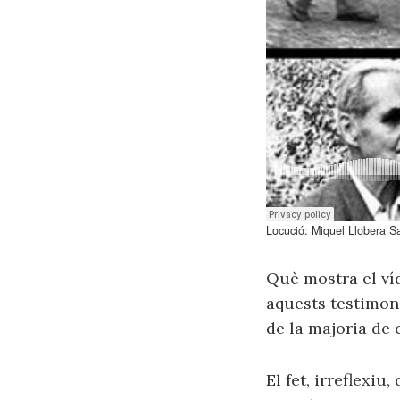
Locució: Miquel Llobera 
Què mostra el víd
aquests testimon
de la majoria de
El fet, irreflexi