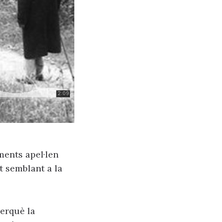
ments apel·len
t semblant a la
perquè la