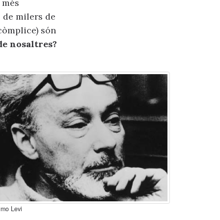
n més
s de milers de
 còmplice) són
de nosaltres?
imo Levi