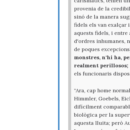
carismàtics, tenien u
provenia de la credibil
sinó de la manera sug
fidels els van exalçar 
aquests fidels, i entr
d'ordres inhumanes, n
de poques excepcions
monstres, n'hi ha, p
realment perillosos;
els funcionaris dispos
“Ara, cap home normal 
Himmler, Goebels, Eich
difícilment comparable
biològica per la supe
aquesta lluita; però A